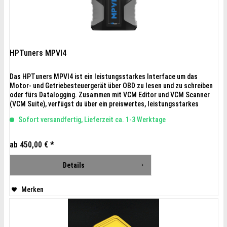
HPTuners MPVI4
Das HPTuners MPVI4 ist ein leistungsstarkes Interface um das
Motor- und Getriebesteuergerät über OBD zu lesen und zu schreiben
oder fürs Datalogging. Zusammen mit VCM Editor und VCM Scanner
(VCM Suite), verfügst du über ein preiswertes, leistungsstarkes
Tuning- und Datalogging Tool. Unterstützte Fahrzeuge siehe
Sofort versandfertig, Lieferzeit ca. 1-3 Werktage
Fahrzeugliste . Tune dein Auto selbst wie die Profis. Mit dem...
ab 450,00 € *
Details
Merken