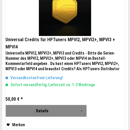
Universal Credits für HPTuners MPVI2, MPVI2+, MPVI3 +
MPVI4
Universelle MPVI2, MPVI2+, MPVI3 und Credits - Bitte die Serien-
Nummer des MPVI2, MPVI2+, MPVI3 oder MPVI4 im Bestell-
Kommentarfeld angeben . Du hast einen HPTuners MPVI2, MPVI2+,
MPVI3 oder MPVI4 und brauchst Credits? Als HPTuners Distributor
bieten wir für alle MPVI2, MPVI2+, MPVI3 und MPVI4 auch die
Versandkostenfreie Lieferung!
dazugehörigen Credits an. Die Anzahl benötigter Credits ist abhängig
vom...
Sofort versandfertig, Lieferzeit ca. 1-3 Werktage
50,00 € *
Details
Merken