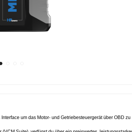
 Interface um das Motor- und Getriebesteuergerät über OBD zu 
M Suite), verfügst du über ein preiswertes, leistungsstarkes