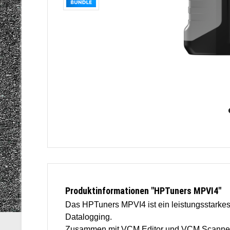
Produktinformationen "HPTuners MPVI4"
Das HPTuners MPVI4 ist ein leistungsstarkes
Datalogging.
Zusammen mit VCM Editor und VCM Scanner (VC