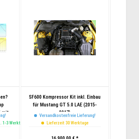
den?
SF600 Kompressor Kit inkl. Einbau
SF700 Kom
pp
für Mustang GT 5.0 LAE (2015-
für Must
 mit
2017)
ung!
Versandkostenfreie Lieferung!
Versa
a. 1-3 Werktage
Lieferzeit 30 Werktage
Li
16.900,00 € *