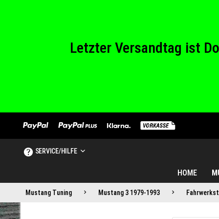
Wir haben von Sam
Letzter Versandtag ist 
Wir haben von Sam
SERVICE/HILFE
HOME
M
Mustang Tuning
Mustang 3 1979-1993
Fahrwerkst