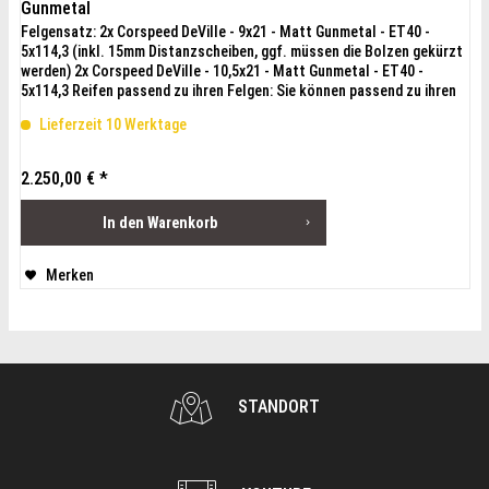
Gunmetal
Felgensatz: 2x Corspeed DeVille - 9x21 - Matt Gunmetal - ET40 -
5x114,3 (inkl. 15mm Distanzscheiben, ggf. müssen die Bolzen gekürzt
werden) 2x Corspeed DeVille - 10,5x21 - Matt Gunmetal - ET40 -
5x114,3 Reifen passend zu ihren Felgen: Sie können passend zu ihren
Felgen die Reifen von uns erhalten, schreiben sie uns eine e-mail mit
Lieferzeit 10 Werktage
Angabe der Reifenmarke und der gewünschten...
2.250,00 € *
In den
Warenkorb
Merken
STANDORT