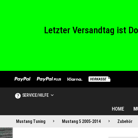
Wir haben von Sam
Letzter Versandtag ist 
Wir haben von Sam
SERVICE/HILFE
HOME
M
Mustang Tuning
Mustang 5 2005-2014
Zubehör