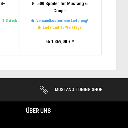
24+
GT500 Spoiler für Mustang 6
Roush 
Coupe
a. 1-3 Werktage
Versandkostenfreie Lieferung!
Li
Lieferzeit 15 Werktage
ab 1.369,00 € *
MUSTANG TUNING SHOP
ÜBER UNS