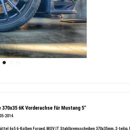
 370x35 6K Vorderachse für Mustang 5"
05-2014.
ttel 6s5 6-Kolben Forged, MOV.IT Stahlbremsscheiben 370x35mm, 2-teilig,