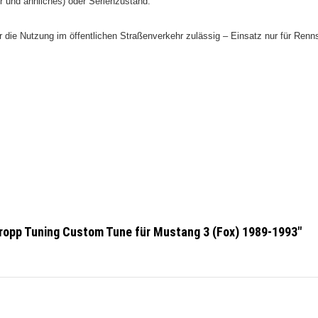
er und ähnliches) oder Serienzustand.
für die Nutzung im
öffentlichen Straßenverkehr zulässig – Einsatz nur für Ren
hropp Tuning Custom Tune für Mustang 3 (Fox) 1989-1993"