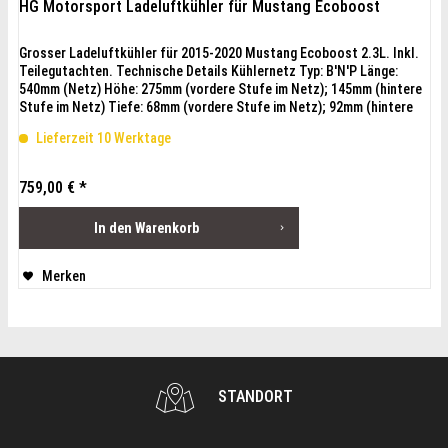
HG Motorsport Ladeluftkühler für Mustang Ecoboost
Grosser Ladeluftkühler für 2015-2020 Mustang Ecoboost 2.3L. Inkl.
Teilegutachten. Technische Details Kühlernetz Typ: B'N'P Länge:
540mm (Netz) Höhe: 275mm (vordere Stufe im Netz); 145mm (hintere
Stufe im Netz) Tiefe: 68mm (vordere Stufe im Netz); 92mm (hintere
Stufe im Netz) Netzvolumen ohne Kästen: 17,3016 cm³
Lieferzeit 10 Werktage
759,00 € *
In den
Warenkorb
Merken
STANDORT